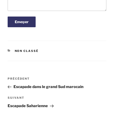
CATÉGORIES
NON CLASSÉ
Navigation
Article
PRÉCÉDENT
de
précédent
Escapade dans le grand Sud marocain
l’article
Article
SUIVANT
suivant
Escapade Saharienne